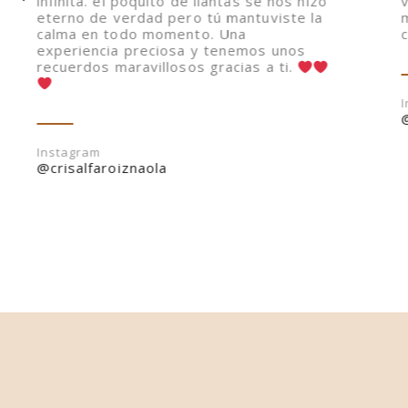
infinita. el poquito de llantas se nos hizo
eterno de verdad pero tú mantuviste la
calma en todo momento. Una
experiencia preciosa y tenemos unos
recuerdos maravillosos gracias a ti.
Instagram
@crisalfaroiznaola