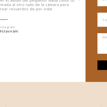
ver el álbum del pequeño! Nada como tu
equipo
mirada al otro lado de la cámara para
precio
crear recuerdos de por vida!
Instag
@cyb2
Instagram
@staviram