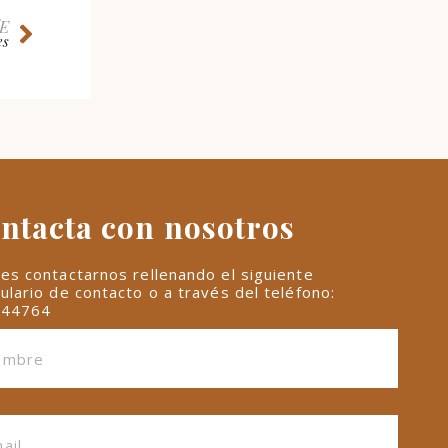
E
es
ntacta con nosotros
es contactarnos rellenando el siguiente
ulario de contacto o a través del teléfono:
844764
cesita mil gracias sois un gran
Gracias por 