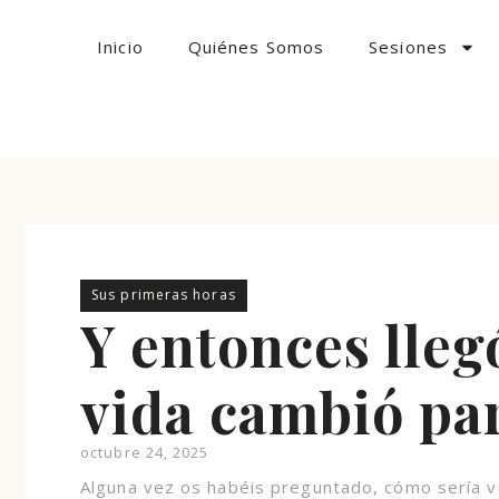
Inicio
Quiénes Somos
Sesiones
Sus primeras horas
Y entonces lleg
vida cambió pa
octubre 24, 2025
Alguna vez os habéis preguntado, cómo sería v