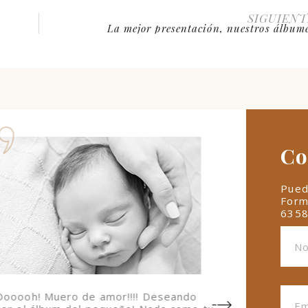
SIGUIENT
La mejor presentación, nuestros álbum
Co
Pued
Form
635
Oooooh! Muero de amor!!!! Deseando
Mi prin