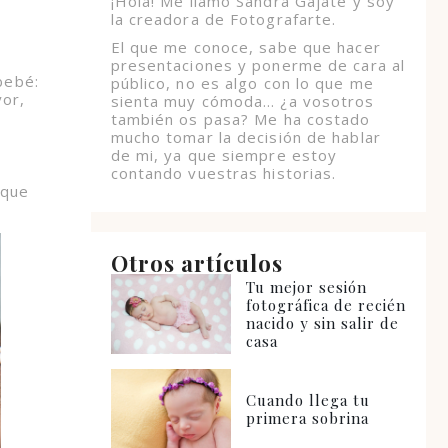
¡Hola! Me llamo Sandra Gajate y soy
la creadora de Fotografarte.
El que me conoce, sabe que hacer
presentaciones y ponerme de cara al
bebé:
público, no es algo con lo que me
yor,
sienta muy cómoda… ¿a vosotros
también os pasa? Me ha costado
mucho tomar la decisión de hablar
de mi, ya que siempre estoy
contando vuestras historias.
 que
Otros artículos
Tu mejor sesión
fotográfica de recién
nacido y sin salir de
casa
Cuando llega tu
primera sobrina