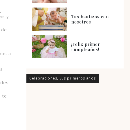
,
as y
Tus bautizos con
nosotros
 de
¡Feliz primer
cumpleaños!
mos a
Es
Celebraciones
,
Sus primeros años
edes
e te