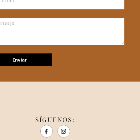
ram
Instagram
007
@miguel_sta
Enviar
SÍGUENOS: