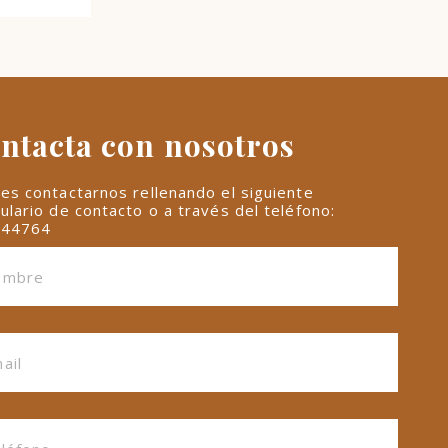
ntacta con nosotros
es contactarnos rellenando el siguiente
ulario de contacto o a través del teléfono:
844764
cesita mil gracias sois un gran
Gracias por 
 super profesional quedaron
siempre, un 
sas las fotos
para un mome