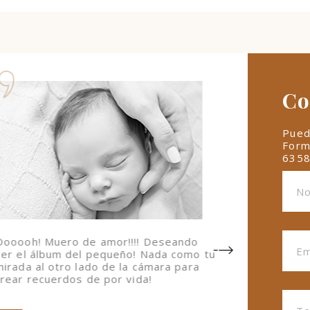
Co
Pued
Form
635
Oooooh! Muero de amor!!!! Deseando
Mi prin
ver el álbum del pequeño! Nada como tu
equipo
mirada al otro lado de la cámara para
precio
crear recuerdos de por vida!